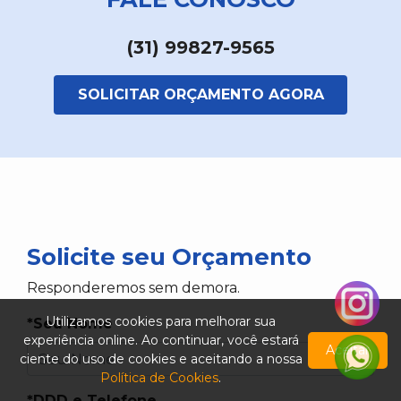
(31) 99827-9565
SOLICITAR ORÇAMENTO AGORA
Solicite seu Orçamento
Responderemos sem demora.
Utilizamos cookies para melhorar sua
*Seu Nome
experiência online. Ao continuar, você estará
Aceitar
ciente do uso de cookies e aceitando a nossa
Política de Cookies
.
*DDD e Telefone