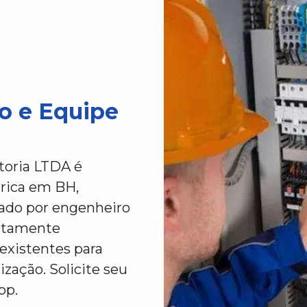
o e Equipe
toria LTDA é
trica em BH,
nado por engenheiro
altamente
 existentes para
ização. Solicite seu
pp.