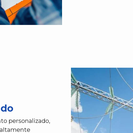
ado
o personalizado,
s altamente