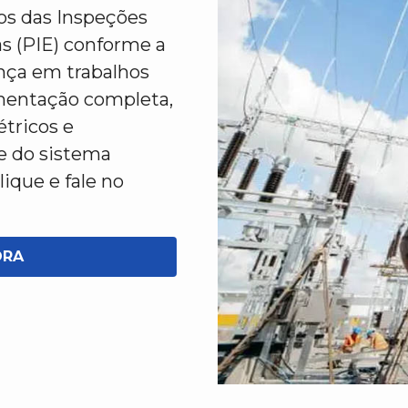
cos das Inspeções
as (PIE) conforme a
nça em trabalhos
mentação completa,
étricos e
e do sistema
lique e fale no
ORA