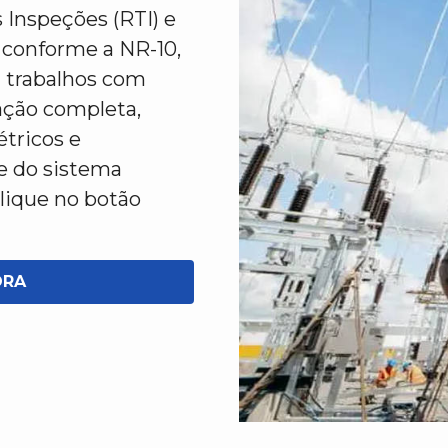
 Inspeções (RTI) e
) conforme a NR-10,
 trabalhos com
ção completa,
étricos e
e do sistema
Clique no botão
ORA